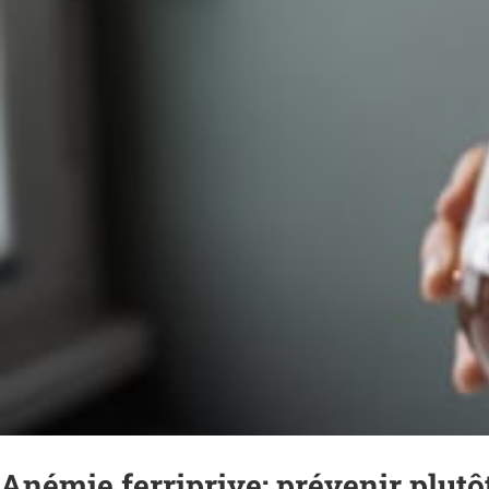
Anémie ferriprive: prévenir plut